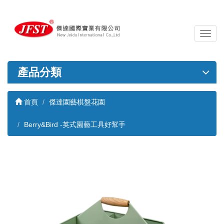
導
覽
列
開
產品分類
關
首頁
傑達園藝棋盤花園
Berry&Bird -英式園藝工具好幫手