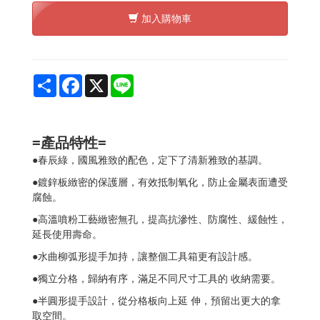
加入購物車
Share
Facebook
X
Line
=產品特性=
●
春辰綠，國風雅致的配色，定下了清新雅致的基調。
●
鍍鋅板緻密的保護層，有效抵制氧化，防止金屬表面遭受
腐蝕。
●
高溫噴粉工藝緻密無孔，提高抗滲性、防腐性、緩蝕性，
延長使用壽命。
●
水曲柳弧形提手加持，讓整個工具箱更有設計感。
●
獨立分格，歸納有序，滿足不同尺寸工具的
收納需要。
●
半圓形提手設計，從分格板向上延
伸，預留出更大的拿
取空間。