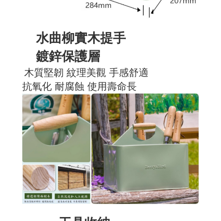
水曲柳實木提手
鍍鋅保護層
木質堅韌 紋理美觀 手感舒適
抗氧化 耐腐蝕 使用壽命長