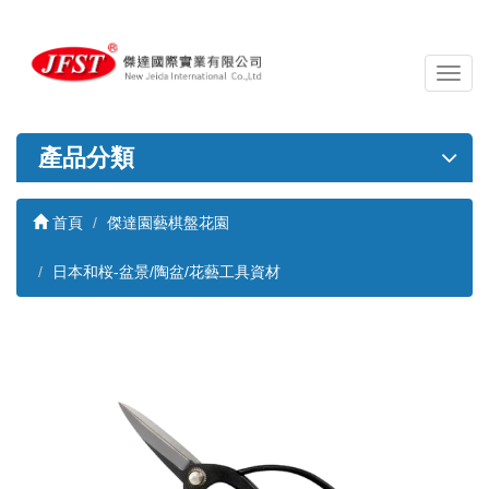
導
覽
列
開
產品分類
關
首頁
傑達園藝棋盤花園
日本和桜-盆景/陶盆/花藝工具資材