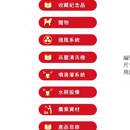
編號
尺
用