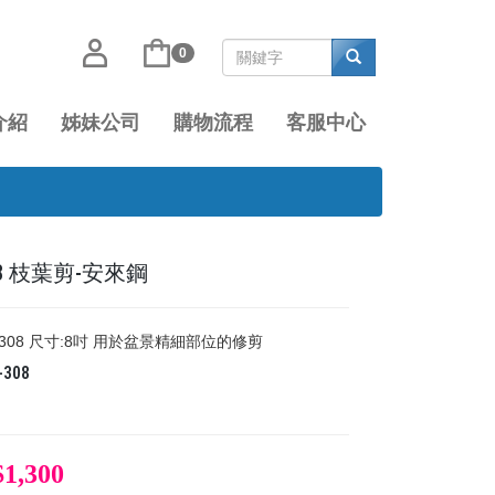
0
介紹
姊妹公司
購物流程
客服中心
308 枝葉剪-安來鋼
4-308 尺寸:8吋 用於盆景精細部位的修剪
-308
$1,300