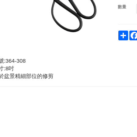
數量
Sha
:364-308
寸:8吋
於盆景精細部位的修剪