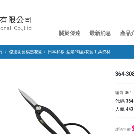
關於傑達
最新消息
產品
頁
傑達園藝棋盤花園
日本和桜-盆景/陶盆/花藝工具資材
364-
編號:36
代碼
364
人氣
443
建議售價