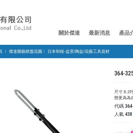
關於傑達
最新消息
產品
頁
傑達園藝棋盤花園
日本和桜-盆景/陶盆/花藝工具資材
364-
尺寸:8
態更為為
代碼
364
人氣
438