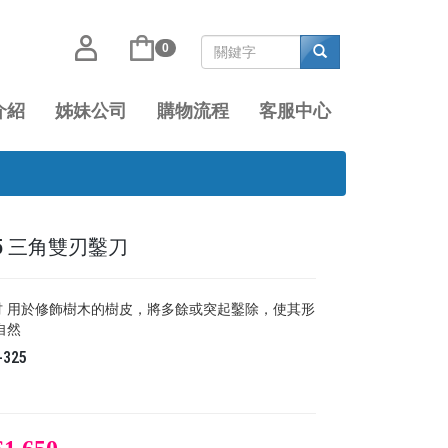
0
介紹
姊妹公司
購物流程
客服中心
325 三角雙刃鑿刀
.2吋 用於修飾樹木的樹皮，將多餘或突起鑿除，使其形
自然
-325