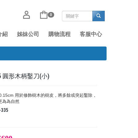
0
介紹
姊妹公司
購物流程
客服中心
335 圓形木柄鑿刀(小)
0.15cm 用於修飾樹木的樹皮，將多餘或突起鑿除，
更為為自然
-335