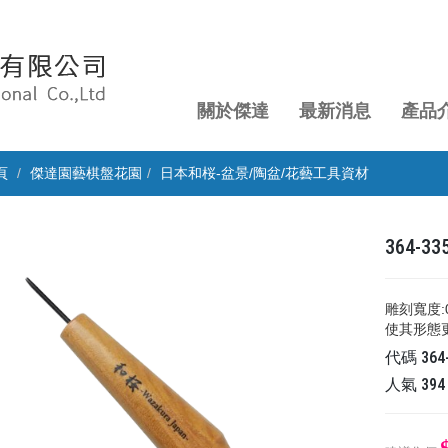
關於傑達
最新消息
產品
頁
傑達園藝棋盤花園
日本和桜-盆景/陶盆/花藝工具資材
364-
雕刻寬度:
使其形態
代碼
364
人氣
394