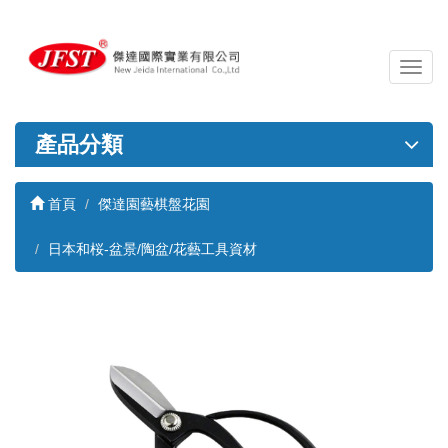
導
覽
列
開
產品分類
關
首頁
傑達園藝棋盤花園
日本和桜-盆景/陶盆/花藝工具資材