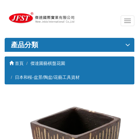
導
覽
列
開
產品分類
關
首頁
傑達園藝棋盤花園
日本和桜-盆景/陶盆/花藝工具資材