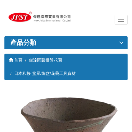
導
覽
列
開
產品分類
關
首頁
傑達園藝棋盤花園
日本和桜-盆景/陶盆/花藝工具資材