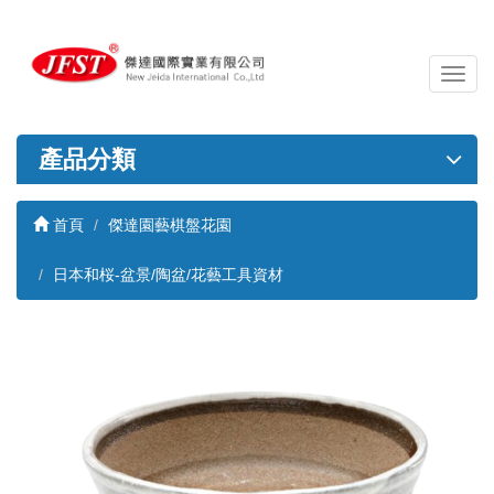
導
覽
列
開
產品分類
關
首頁
傑達園藝棋盤花園
日本和桜-盆景/陶盆/花藝工具資材