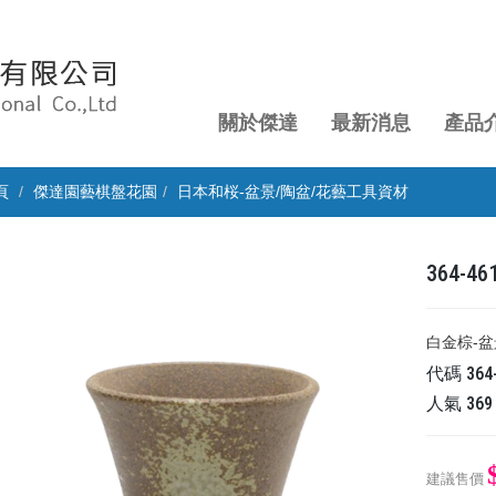
關於傑達
最新消息
產品
頁
傑達園藝棋盤花園
日本和桜-盆景/陶盆/花藝工具資材
364-
白金棕-盆
代碼
364
人氣
369
建議售價