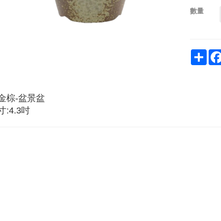
數量
Sha
金棕-盆景盆
寸:4.3吋