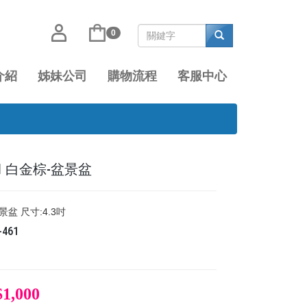
0
介紹
姊妹公司
購物流程
客服中心
461 白金棕-盆景盆
景盆 尺寸:4.3吋
-461
$1,000