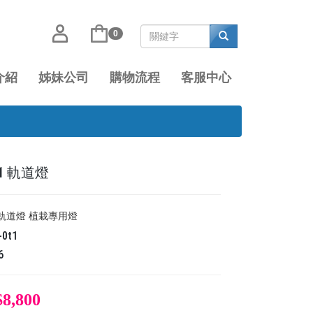
0
介紹
姊妹公司
購物流程
客服中心
T1 軌道燈
1 軌道燈 植栽專用燈
-0t1
6
$8,800