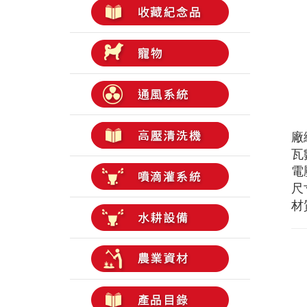
廠編
瓦
電壓
尺寸
材