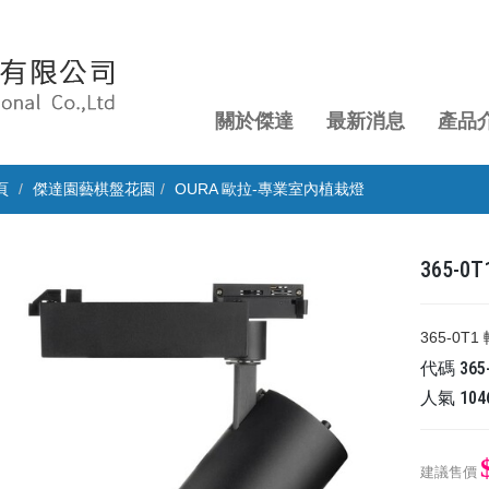
關於傑達
最新消息
產品
頁
傑達園藝棋盤花園
OURA 歐拉-專業室內植栽燈
365-0
365-0T
代碼
365
人氣
104
建議售價