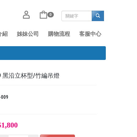
0
介紹
姊妹公司
購物流程
客服中心
009 黑沿立杯型/竹編吊燈
-009
$1,800