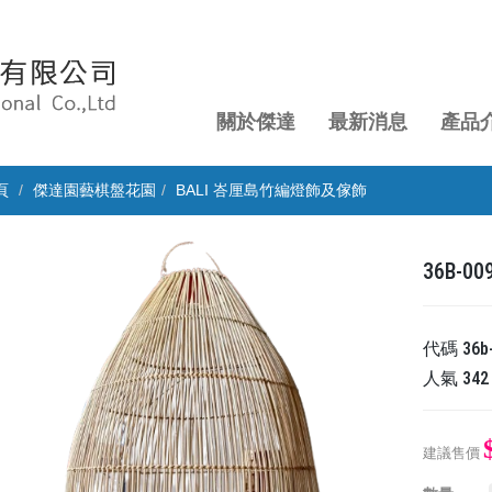
關於傑達
最新消息
產品
頁
傑達園藝棋盤花園
BALI 峇厘島竹編燈飾及傢飾
36B-
代碼
36b
人氣
342
建議售價