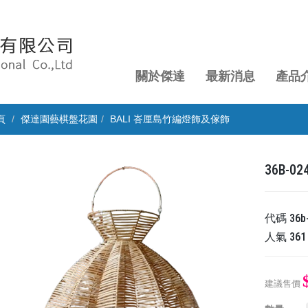
關於傑達
最新消息
產品
頁
傑達園藝棋盤花園
BALI 峇厘島竹編燈飾及傢飾
36B-
代碼
36b
人氣
361
建議售價