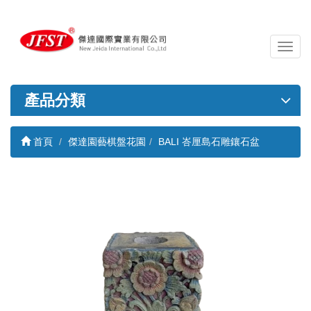
導
覽
列
開
產品分類
關
首頁
傑達園藝棋盤花園
BALI 峇厘島石雕鑲石盆