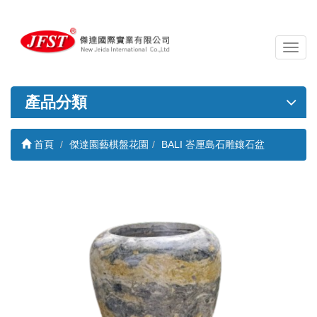
導
覽
列
開
產品分類
關
首頁
傑達園藝棋盤花園
BALI 峇厘島石雕鑲石盆