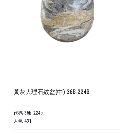
黃灰大理石紋盆(中) 36B-224B
代碼
36b-224b
人氣
431