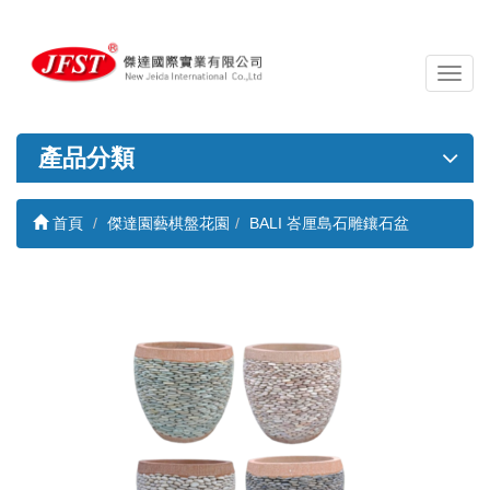
導
覽
列
開
產品分類
關
首頁
傑達園藝棋盤花園
BALI 峇厘島石雕鑲石盆