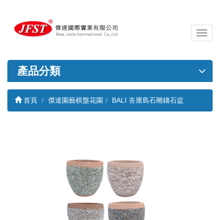
導
覽
列
開
產品分類
關
首頁
傑達園藝棋盤花園
BALI 峇厘島石雕鑲石盆