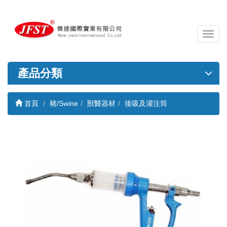
導
覽
列
開
產品分類
關
首頁
豬/Swine
獸醫器材
後吸及灌注筒