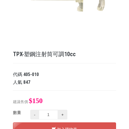
TPX-塑鋼注射筒可調10cc
代碼
405-010
人氣
847
$150
建議售價
數量
-
+