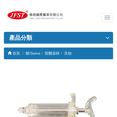
導
覽
列
開
產品分類
關
首頁
豬/Swine
獸醫器材
其他