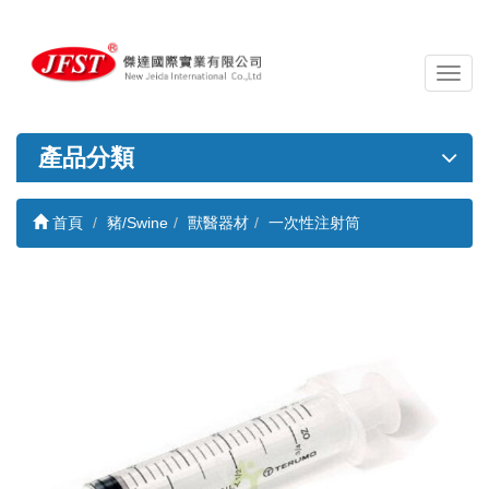
導
覽
列
開
產品分類
關
首頁
豬/Swine
獸醫器材
一次性注射筒