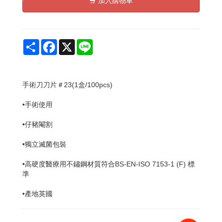
加入購物車
Share
Facebook
X
Line
手術刀
刀片＃
23(1盒/100pcs)
•手術使用
•仔豬閹割
•獨立滅菌包裝
•高硬度醫療用不鏽鋼材質符合BS-EN-ISO 7153-1 (F) 標
準
•產地英國