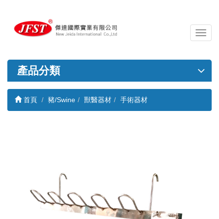
導
覽
列
開
產品分類
關
首頁
豬/Swine
獸醫器材
手術器材