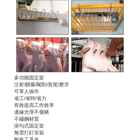
多功能固定架
注射/餵藥/閹割/剪尾/磨牙
可單人操作
省工/省時/省力
有效提高工作效率
邊緣光滑不傷豬
不鏽鋼材質
掛勾式固定架
無需打釘安裝
附有工具盒