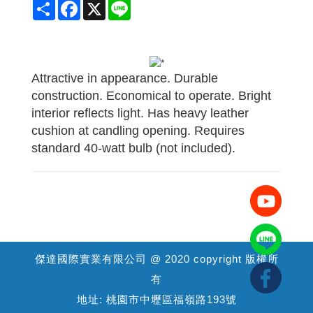
Share
Facebook
X
Line
Attractive in appearance. Durable
construction. Economical to operate. Bright
interior reflects light. Has heavy leather
cushion at candling opening. Requires
standard 40-watt bulb (not included).
傑達國際實業有限公司 @ 2020 copyright 版權所
有
地址: 桃園市中壢區福嶺路193號