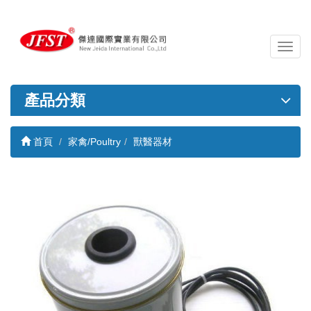
導
覽
列
開
產品分類
關
首頁
家禽/Poultry
獸醫器材