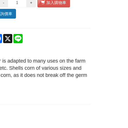
-
+
加入購物車
入詢價車
re
Facebook
X
Line
r is adapted to many uses on the farm
etc. Shells corn of various sizes and
corn, as it does not break off the germ