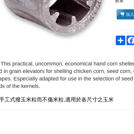
數量
加
Sha
 This practical, uncommon, economical hand corn shelle
 in grain elevators for shelling chicken corn, seed corn, 
apes. Especially adapted for use in the selection of seed 
ds of the kernels.
. 手工式撥玉米粒而不傷米粒,適用於各尺寸之玉米