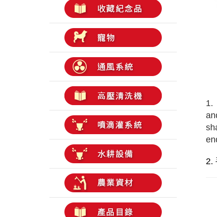
1.
and
sh
en
2