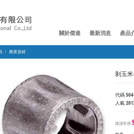
關於傑達
最新消息
產品
頁
農業資材
剝玉米
代碼
504
人氣
201
建議售價