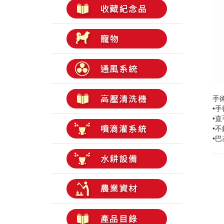
手
•
手
•
直
•不
•