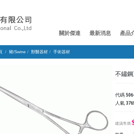
關於傑達
最新消息
產品
頁
豬/Swine
獸醫器材
手術器材
不鏽鋼直止
代碼
506
人氣
376
建議售價