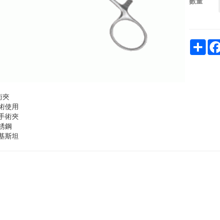
數量
Sha
術夾
術
使用
手術夾
銹鋼
巴基斯坦