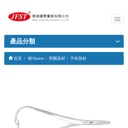
導
覽
列
開
產品分類
關
首頁
豬/Swine
獸醫器材
手術器材