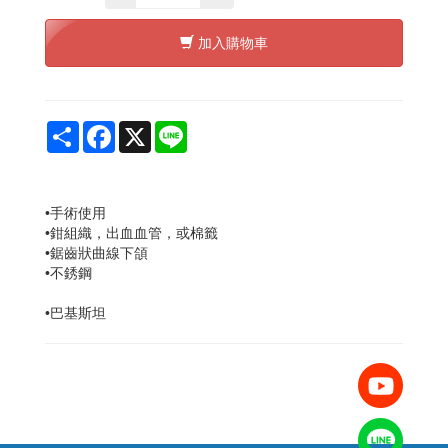
加入購物車
Share
Facebook
X
Line
•
手術
使用
•
鉗
組織
，出血
血管
，
或棉籤
•
鋸齒狀
曲線
下頜
•不銹鋼
•巴基斯坦