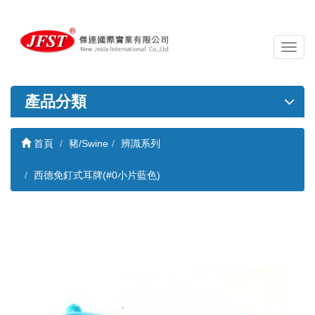
導
覽
列
開
產品分類
關
首頁
豬/Swine
辨識系列
西德免釘式耳牌(#0小片藍色)