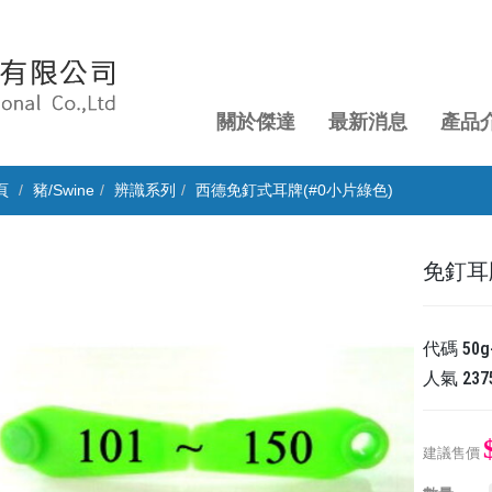
關於傑達
最新消息
產品
頁
豬/Swine
辨識系列
西德免釘式耳牌(#0小片綠色)
免釘耳牌
代碼
50g
人氣
237
建議售價