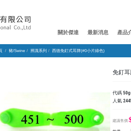
關於傑達
最新消息
產品
頁
豬/Swine
辨識系列
西德免釘式耳牌(#0小片綠色)
免釘耳牌
代碼
50g
人氣
244
建議售價