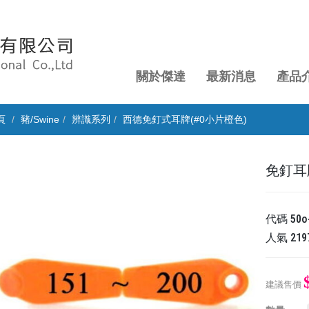
關於傑達
最新消息
產品
頁
豬/Swine
辨識系列
西德免釘式耳牌(#0小片橙色)
免釘耳牌
代碼
50o
人氣
219
建議售價