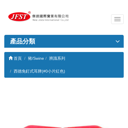
導
覽
列
開
產品分類
關
首頁
豬/Swine
辨識系列
西德免釘式耳牌(#0小片紅色)