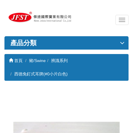
導
覽
列
開
產品分類
關
首頁
豬/Swine
辨識系列
西德免釘式耳牌(#0小片白色)