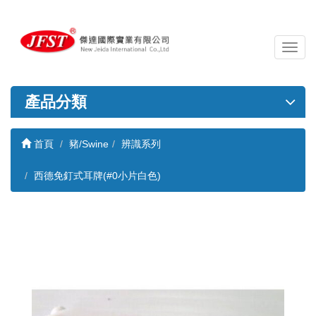
導
覽
列
開
產品分類
關
首頁
豬/Swine
辨識系列
西德免釘式耳牌(#0小片白色)