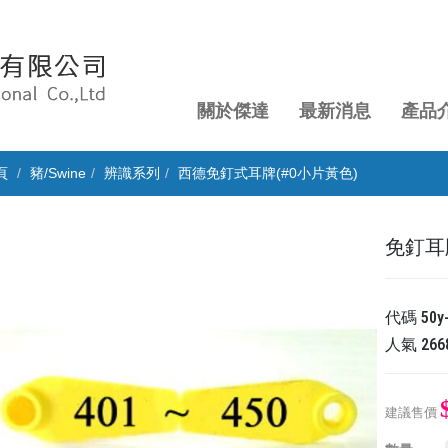
關於傑達
最新消息
產品
頁
豬/Swine
辨識系列
西德免釘式耳牌(#0小片黃色)
免釘耳牌
代碼
50y
人氣
266
建議售價