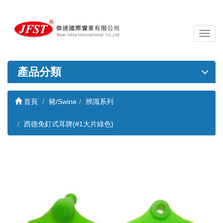
導
覽
列
開
產品分類
關
首頁
豬/Swine
辨識系列
西德免釘式耳牌(#1大片綠色)