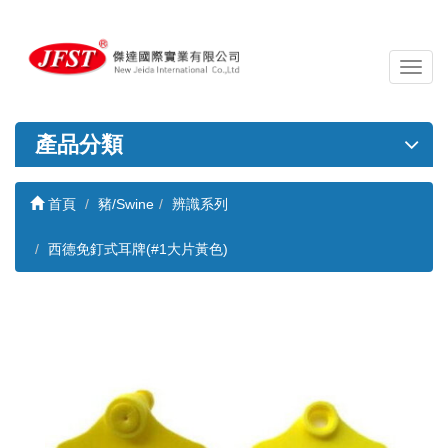
導
覽
列
開
產品分類
關
首頁
豬/Swine
辨識系列
西德免釘式耳牌(#1大片黃色)