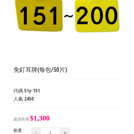
免釘耳牌(每包/50片)
代碼
51y-151
人氣
2450
$1,300
建議售價
數量
-
+