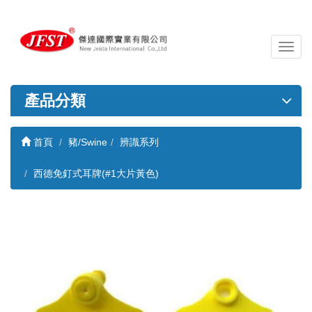
導
覽
列
開
產品分類
關
首頁
豬/Swine
辨識系列
西德免釘式耳牌(#1大片黃色)