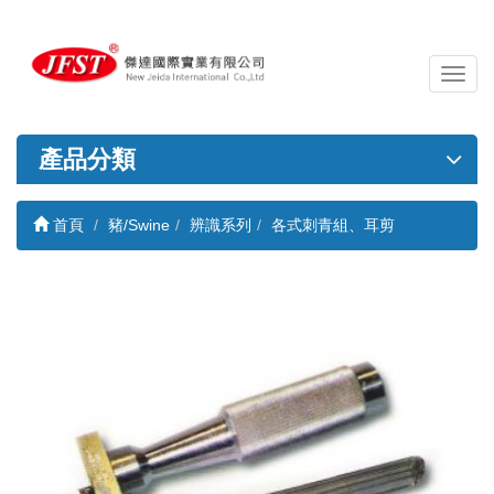
導
覽
列
開
產品分類
關
首頁
豬/Swine
辨識系列
各式刺青組、耳剪