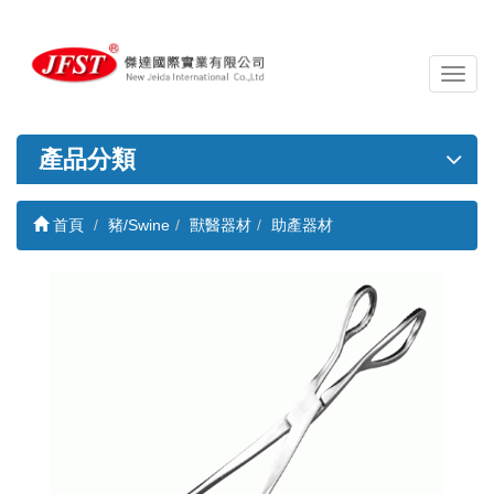
導
覽
列
開
產品分類
關
首頁
豬/Swine
獸醫器材
助產器材