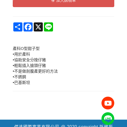
加入購物車
Share
Facebook
X
Line
產科
O型鉗子型
•用於產科
•協助安全分娩仔豬
•輕鬆插入搶頭仔豬
•不是做剖腹產更好的方法
•不銹鋼
•巴基斯坦
傑達國際實業有限公司 @ 2020 copyright 版權所