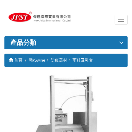
導
覽
列
開
產品分類
關
首頁
豬/Swine
防疫器材
雨鞋及鞋套