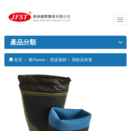
導
覽
列
開
產品分類
關
首頁
豬/Swine
防疫器材
雨鞋及鞋套