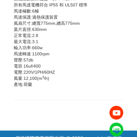
所有馬達電機符合 IP55 和 UL507 標準
馬達極數:6極
馬達保護:過熱保護裝置
風扇尺寸:總寬775mm,總高775mm
葉片直徑:630mm
正常電流:2.8
最大電流:3.1
輸入功率:660w
馬達轉速:1100rpm
聲壓:57db
電容:16uf/400
電壓:220V/1PH/60HZ
3
風量:12,100(m
/h)
產地:荷蘭