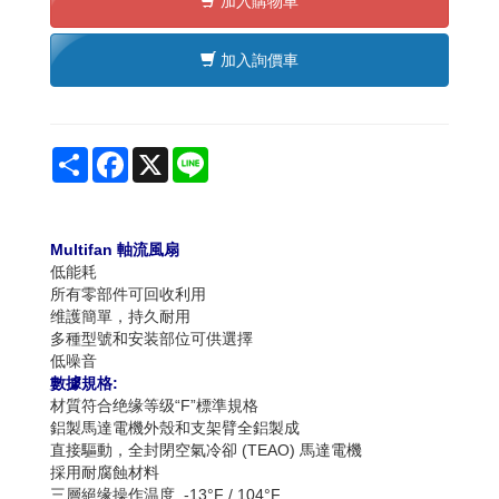
加入購物車
加入詢價車
Share
Facebook
X
Line
Multifan
軸流風扇
低能耗
所有零部件可回收利用
维護簡單，持久耐用
多種型號和安装部位可供選擇
低噪音
數據規格:
材質符合绝缘等级“F”標準規格
鋁製馬達電機外殼和支架臂全鋁製成
直接驅動，全封閉空氣冷卻 (TEAO) 馬達電機
採用耐腐蝕材料
三層絕缘操作温度 -13°F / 104°F