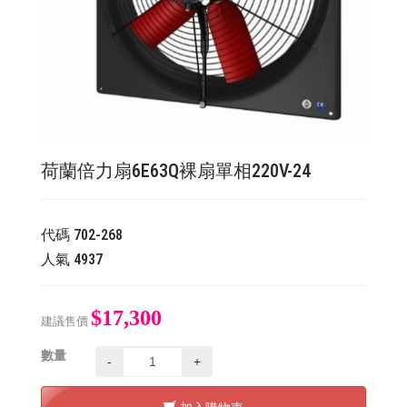
荷蘭倍力扇6E63Q裸扇單相220V-24
代碼
702-268
人氣
4937
$17,300
建議售價
數量
-
+