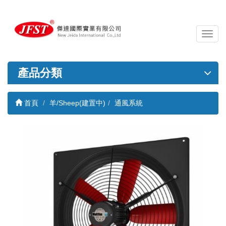
導
覽
列
開
產品分類
關
首頁
羊/Sheep(建置中)
通風系統