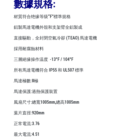
數據規格:
材質符合绝缘等级“F”標準規格
鋁製馬達電機外殼和支架臂全鋁製成
直接驅動，全封閉空氣冷卻 (TEAO) 馬達電機
採用耐腐蝕材料
三層絕缘操作温度 -13°F / 104°F
所有馬達電機符合 IP55 和 UL507 標準
馬達極數:8極
馬達保護:過熱保護裝置
風扇尺寸:總寬1005mm,總高1005mm
葉片直徑:920mm
正常電流:3.76
最大電流:4.51