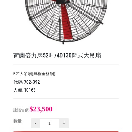
荷蘭倍力扇52吋/4D130籃式大吊扇
52"大吊扇(無框全格網)
代碼
702-392
人氣
10163
$23,500
建議售價
數量
-
+