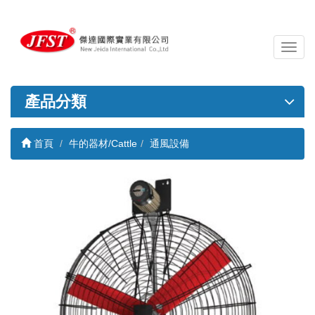
導
覽
列
開
產品分類
關
首頁
牛的器材/Cattle
通風設備