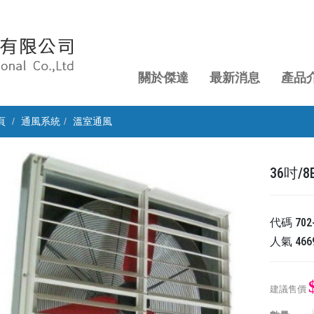
關於傑達
最新消息
產品
頁
通風系統
溫室通風
36吋/
代碼
702
人氣
466
建議售價