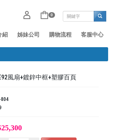
0
介紹
姊妹公司
購物流程
客服中心
8E92風扇+鍍鋅中框+塑膠百頁
-804
9
$25,300