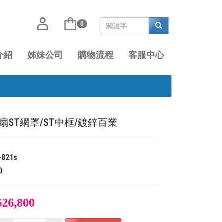
0
介紹
姊妹公司
購物流程
客服中心
風扇ST網罩/ST中框/鍍鋅百業
-821s
0
$26,800