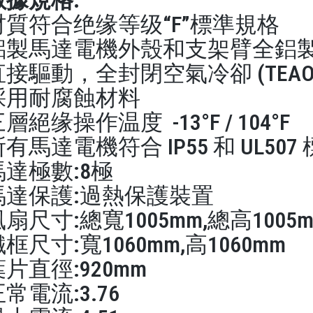
數據規格:
材質符合绝缘等级“F”標準規格
鋁製馬達電機外殼和支架臂全鋁
直接驅動，全封閉空氣冷卻 (TEAO
採用耐腐蝕材料
層絕缘操作温度 -13°F / 104°F
有馬達電機符合 IP55 和 UL507
馬達極數:8極
馬達保護:過熱保護裝置
扇尺寸:總寬1005mm,總高1005
框尺寸:寬1060mm,高1060mm
片直徑:920mm
常電流:3.76