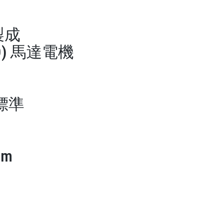
製成
) 馬達電機
 標準
mm