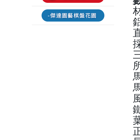
三
所
風
鐵
葉
正