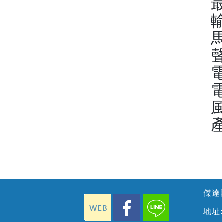
最
輸
馬
聲
電
電
風
傑達國
地址