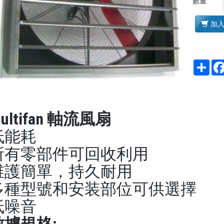
數量
加
Sha
ultifan
軸流風扇
低能耗
所有零部件可回收利用
维護簡單，持久耐用
多種型號和安装部位可供選擇
低噪音