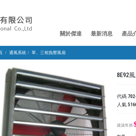
關於傑達
最新消息
產品
頁
通風系統
單、三相負壓風扇
8E92
代碼
702
人氣
516
建議售價