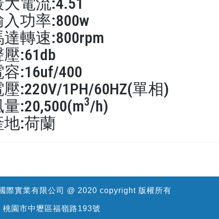
大電流:4.51
入功率:800w
達轉速:800rpm
壓:61db
容:16uf/400
壓:220V/1PH/60HZ(單相)
3
量:20,500(m
/h)
產地:荷蘭
際實業有限公司 @ 2020 copyright 版權所有
: 桃園市中壢區福嶺路193號