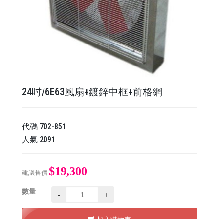
24吋/6E63風扇+鍍鋅中框+前格網
代碼
702-851
人氣
2091
$19,300
建議售價
數量
-
+