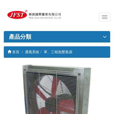
導
覽
列
開
產品分類
關
首頁
通風系統
單、三相負壓風扇