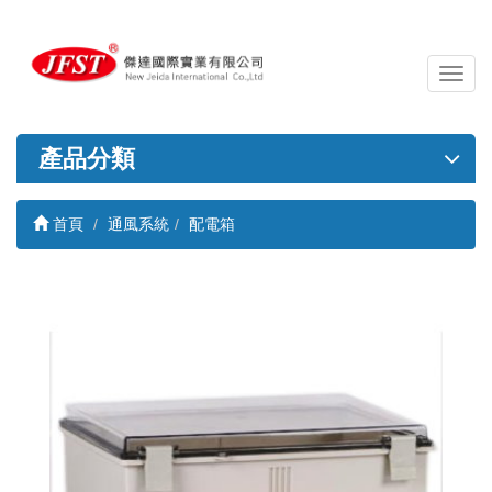
導
覽
列
開
產品分類
關
首頁
通風系統
配電箱