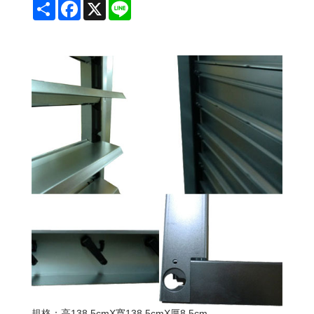
Share
Facebook
X
Line
規格：高138.5cmX寬138.5cmX厚8.5cm