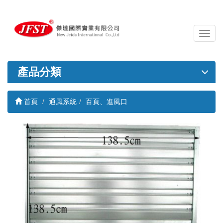
導
覽
列
開
產品分類
關
首頁
通風系統
百頁、進風口